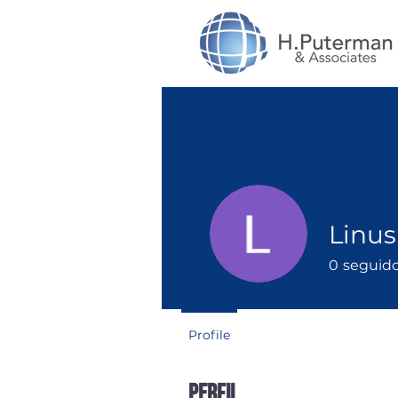
Linus
0
seguid
Profile
Perfil